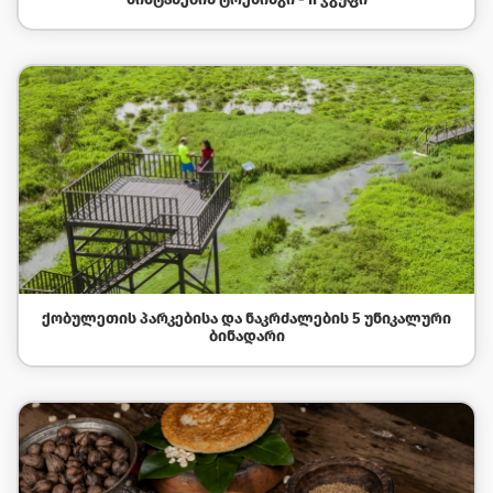
ᲥᲝᲑᲣᲚᲔᲗᲘᲡ ᲞᲐᲠᲙᲔᲑᲘᲡᲐ ᲓᲐ ᲜᲐᲙᲠᲫᲐᲚᲔᲑᲘᲡ 5 ᲣᲜᲘᲙᲐᲚᲣᲠᲘ
ᲑᲘᲜᲐᲓᲐᲠᲘ