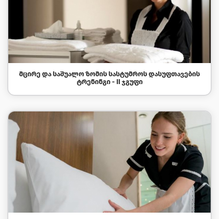
ᲛᲪᲘᲠᲔ ᲓᲐ ᲡᲐᲨᲣᲐᲚᲝ ᲖᲝᲛᲘᲡ ᲡᲐᲡᲢᲣᲛᲠᲝᲡ ᲓᲐᲡᲣᲤᲗᲐᲕᲔᲑᲘᲡ
ᲢᲠᲔᲜᲘᲜᲒᲘ - II ᲯᲒᲣᲤᲘ