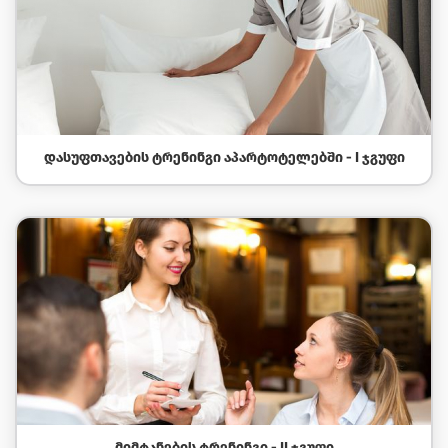
ᲓᲐᲡᲣᲤᲗᲐᲕᲔᲑᲘᲡ ᲢᲠᲔᲜᲘᲜᲒᲘ ᲐᲞᲐᲠᲢᲝᲢᲔᲚᲔᲑᲨᲘ - I ᲯᲒᲣᲤᲘ
ᲛᲘᲛᲢᲐᲜᲔᲑᲘᲡ ᲢᲠᲔᲜᲘᲜᲒᲘ - II ᲯᲒᲣᲤᲘ