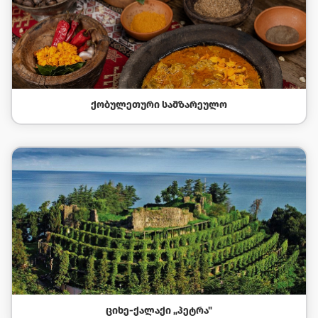
ᲥᲝᲑᲣᲚᲔᲗᲣᲠᲘ ᲡᲐᲛᲖᲐᲠᲔᲣᲚᲝ
ᲪᲘᲮᲔ-ᲥᲐᲚᲐᲥᲘ „ᲞᲔᲢᲠᲐ"