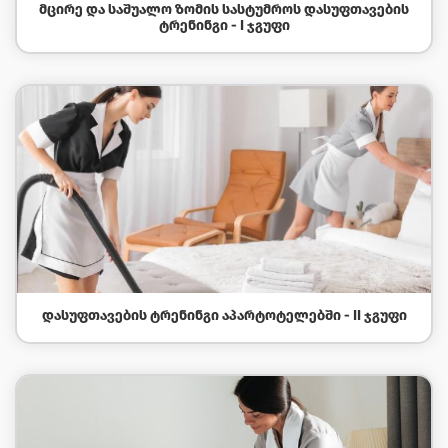
ᲛᲪᲘᲠᲔ ᲓᲐ ᲡᲐᲨᲣᲐᲚᲝ ᲖᲝᲛᲘᲡ ᲡᲐᲡᲢᲣᲛᲠᲝᲡ ᲓᲐᲡᲣᲤᲗᲐᲕᲔᲑᲘᲡ
ᲢᲠᲔᲜᲘᲜᲒᲘ - I ᲯᲒᲣᲤᲘ
ᲓᲐᲡᲣᲤᲗᲐᲕᲔᲑᲘᲡ ᲢᲠᲔᲜᲘᲜᲒᲘ ᲐᲞᲐᲠᲢᲝᲢᲔᲚᲔᲑᲨᲘ - II ᲯᲒᲣᲤᲘ