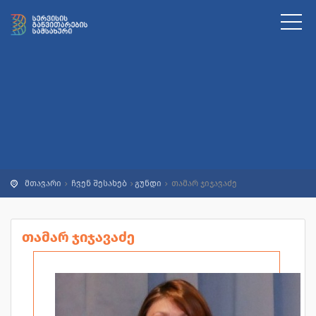
მთავარი
ჩვენ შესახებ
გუნდი
თამარ ჯიჯავაძე
თამარ ჯიჯავაძე